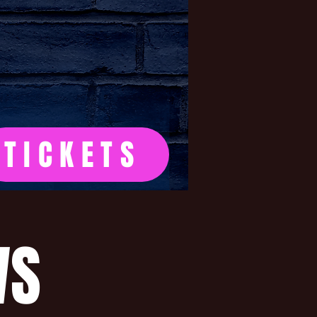
TICKETS
WS