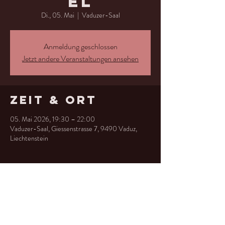
el
Di., 05. Mai
  |  
Vaduzer-Saal
Anmeldung geschlossen
Jetzt andere Veranstaltungen ansehen
Zeit & Ort
05. Mai 2026, 19:30 – 22:00
Vaduzer-Saal, Giessenstrasse 7, 9490 Vaduz,
Liechtenstein
Diese
Veranstaltung
teilen