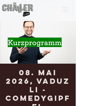
08. MAI
2026, VADUZ
LI -
Comedygipf