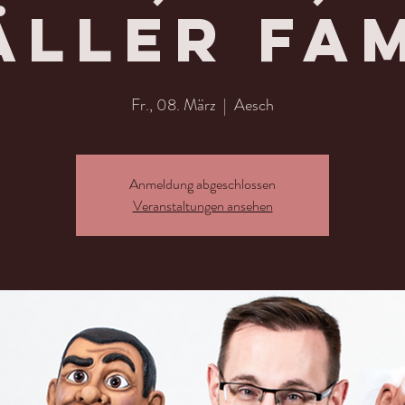
äller Fam
Fr., 08. März
  |  
Aesch
Anmeldung abgeschlossen
Veranstaltungen ansehen