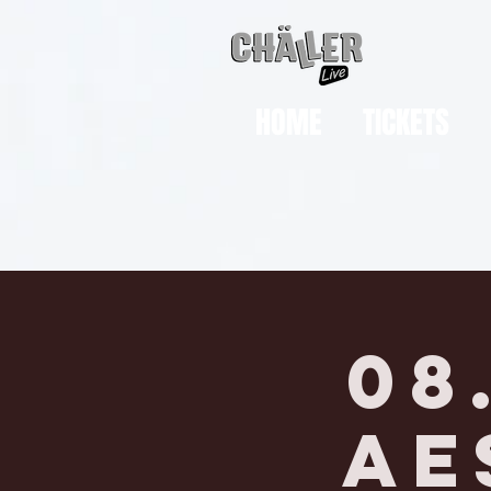
HOME
TICKETS
08
AE