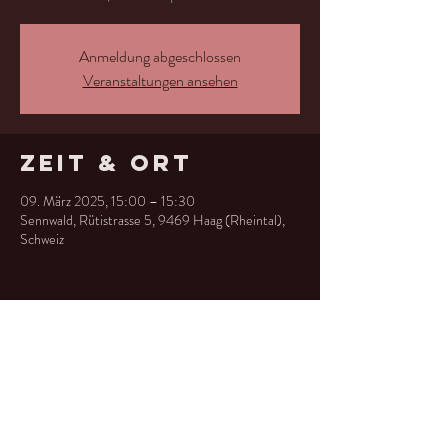
Anmeldung abgeschlossen
Veranstaltungen ansehen
Zeit & Ort
09. März 2025, 15:00 – 15:30
Sennwald, Rütistrasse 5, 9469 Haag (Rheintal),
Schweiz
Diese
Veranstaltung
teilen