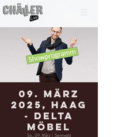
09. März
2025, HAAG
- Delta
Möbel
So., 09. März
  |  
Sennwald