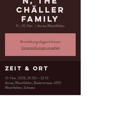
N, The
Chäller
Family
Fr., 10. Nov.
  |  
Aurea, Rheinfelden
Anmeldung abgeschlossen
Veranstaltungen ansehen
Zeit & Ort
10. Nov. 2023, 20:00 – 22:10
Aurea, Rheinfelden, Baslerstrasse, 4310
Rheinfelden, Schweiz