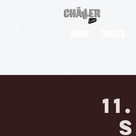
HOME
TICKETS
11
S