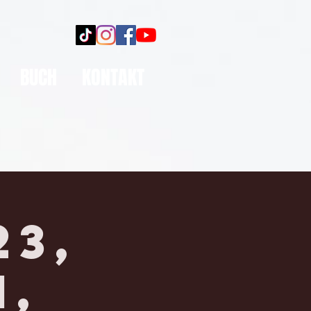
BUCH
KONTAKT
23,
N,