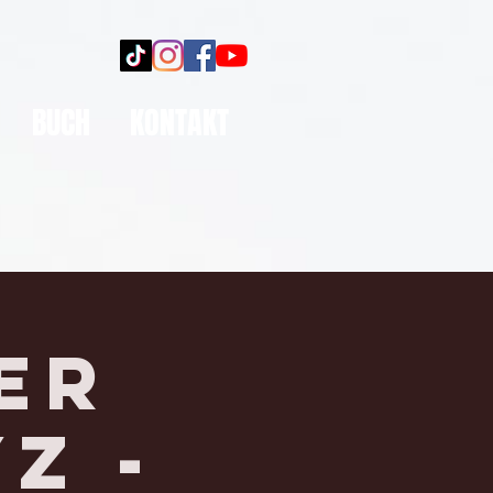
BUCH
KONTAKT
er
Z -