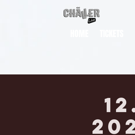
HOME
TICKETS
1
20