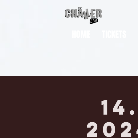
HOME
TICKETS
14
202