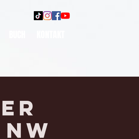
BUCH
KONTAKT
ber
, NW