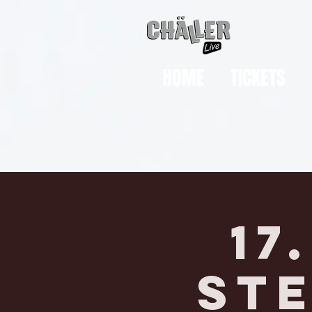
HOME
TICKETS
17
STE