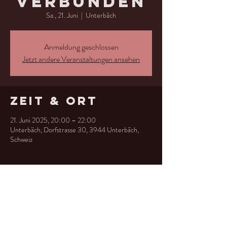
verbunden
Sa., 21. Juni
  |  
Unterbäch
Anmeldung geschlossen
Jetzt andere Veranstaltungen ansehen
Zeit & Ort
21. Juni 2025, 20:00 – 22:00
Unterbäch, Dorfstrasse 30, 3944 Unterbäch,
Schweiz
Diese
Veranstaltung
teilen