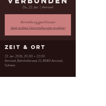
verbunden
Do., 22. Jan.
  |  
Amriswil
Anmeldung geschlossen
Jetzt andere Veranstaltungen ansehen
Zeit & Ort
22. Jan. 2026, 20:00 – 22:00
Amriswil, Bahnhofstrasse 22, 8580 Amriswil,
Schweiz
Diese
Veranstaltung
teilen