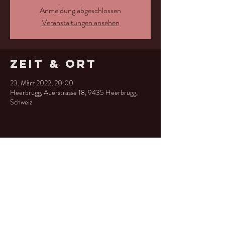
Anmeldung abgeschlossen
Veranstaltungen ansehen
Zeit & Ort
23. März 2022, 20:00
Heerbrugg, Auerstrasse 18, 9435 Heerbrugg,
Schweiz
Diese
Veranstaltung
teilen