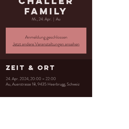
Chäller
Family
Mi., 24. Apr.
  |  
Au
Anmeldung geschlossen
Jetzt andere Veranstaltungen ansehen
Zeit & Ort
24. Apr. 2024, 20:00 – 22:00
Au, Auerstrasse 18, 9435 Heerbrugg, Schweiz
Diese
Veranstaltung