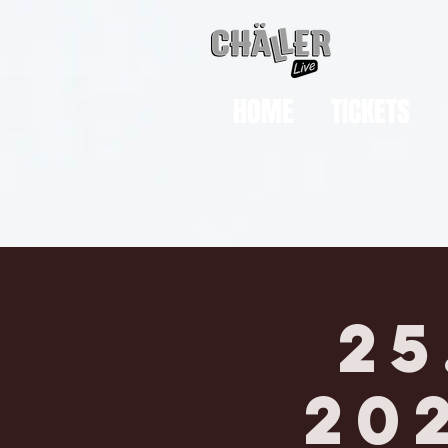
HOME
TICKETS
2
20