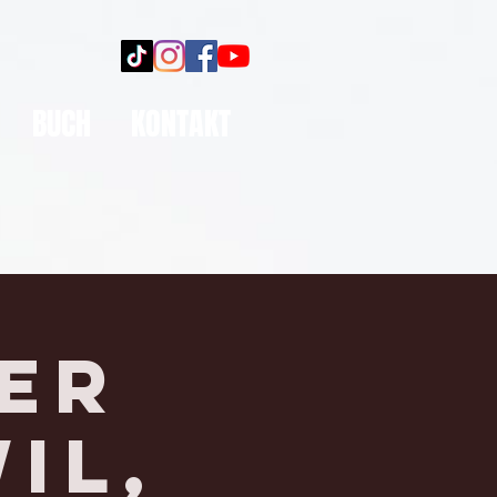
BUCH
KONTAKT
er
IL,