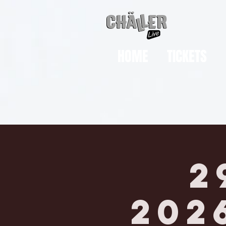
HOME
TICKETS
2
202