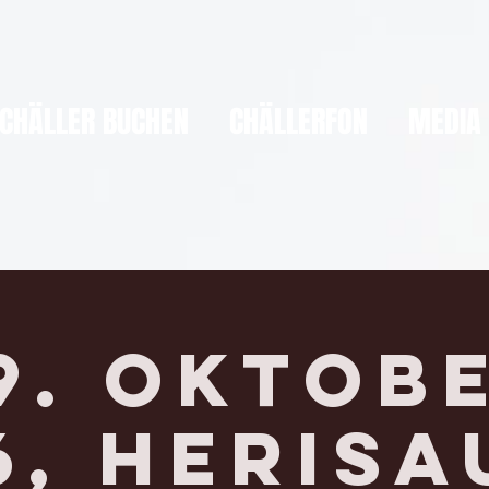
CHÄLLER BUCHEN
CHÄLLERFON
MEDIA
9. Oktob
6, HERISA