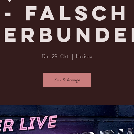
- Falsch
verbunde
Do., 29. Okt.
  |  
Herisau
Zu- & Absage