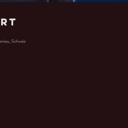
Ort
erisau, Schweiz