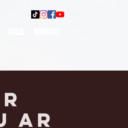
BUCH
KONTAKT
er
U AR