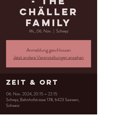
- The
Chäller
Family
Mi., 06. Nov.
  |  
Schwyz
Anmeldung geschlossen
Jetzt andere Veranstaltungen ansehen
Zeit & Ort
06. Nov. 2024, 20:15 – 22:15
Schwyz, Bahnhofstrasse 178, 6423 Seewen,
Schweiz