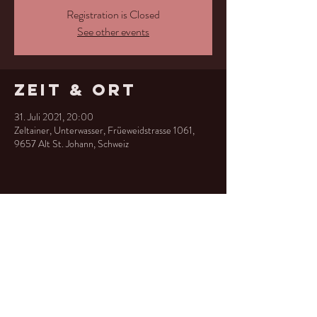
Registration is Closed
See other events
Zeit & Ort
31. Juli 2021, 20:00
Zeltainer, Unterwasser, Früeweidstrasse 1061,
9657 Alt St. Johann, Schweiz
Diese
Veranstaltung
teilen