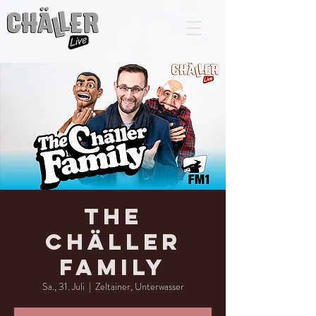
The
Chäller
Family
Sa., 31. Juli
  |  
Zeltainer, Unterwasser